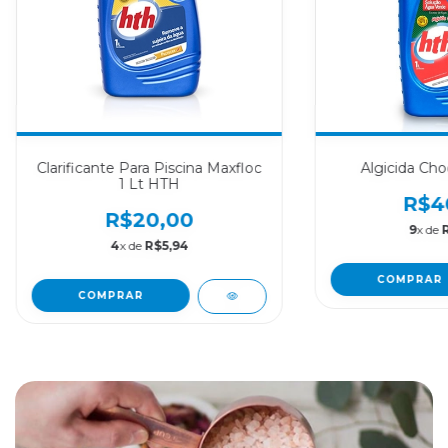
Clarificante Para Piscina Maxfloc
Algicida Ch
1 Lt HTH
R$4
R$20,00
9
x de
4
x de
R$5,94