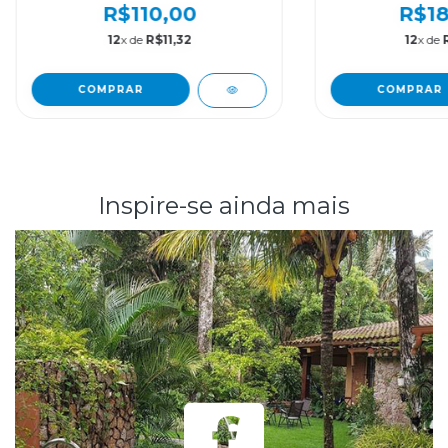
R$110,00
R$18
12
x de
R$11,32
12
x de
Inspire-se ainda mais