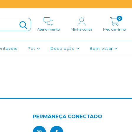
0
Atendimento
Minha conta
Meu carrinho
entaveis
Pet
Decoração
Bem estar
PERMANEÇA CONECTADO