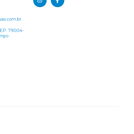
uas.com.br
CEP. 79004-
Campo