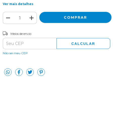
Ver mais detalhes
ALTERAR CEP
Entregas para o CEP:
Meios de envio
CALCULAR
Não sei meu CEP