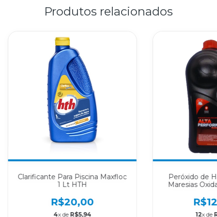
Produtos relacionados
Clarificante Para Piscina Maxfloc
Peróxido de Hi
1 Lt HTH
Maresias Oxid
R$20,00
R$12
4
x de
R$5,94
12
x de