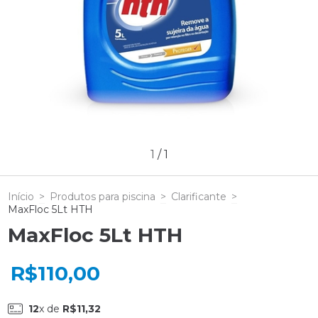
1
/
1
Início
>
Produtos para piscina
>
Clarificante
>
MaxFloc 5Lt HTH
MaxFloc 5Lt HTH
R$110,00
12
x de
R$11,32